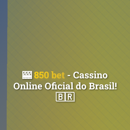
🎰
850 bet
- Cassino
Online Oficial do Brasil!
🇧🇷