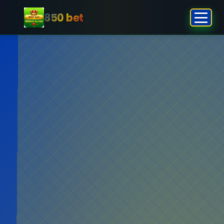
850 bet