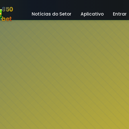
850
Notícias do Setor
Aplicativo
Entrar
bet