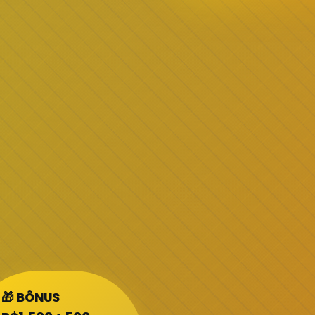
🎁 BÔNUS