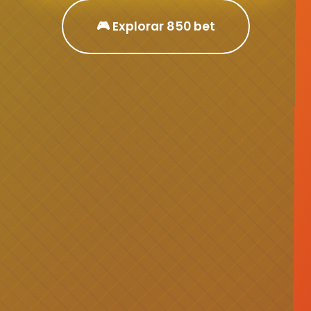
🎮 Explorar 850 bet