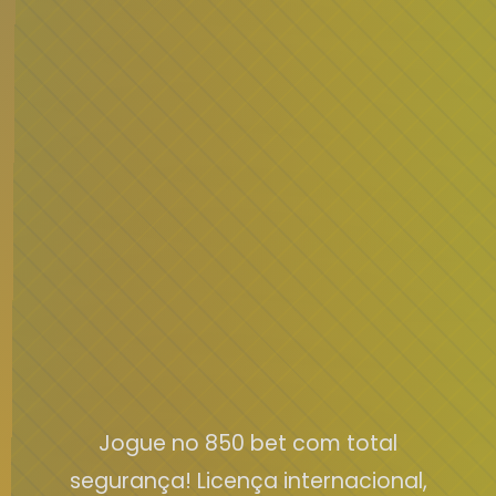
Jogue no 850 bet com total
segurança! Licença internacional,