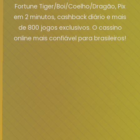
Fortune Tiger/Boi/Coelho/Dragão, Pix
em 2 minutos, cashback diário e mais
de 800 jogos exclusivos. O cassino
online mais confiável para brasileiros!