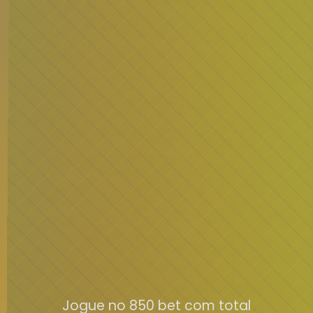
Jogue no 850 bet com total