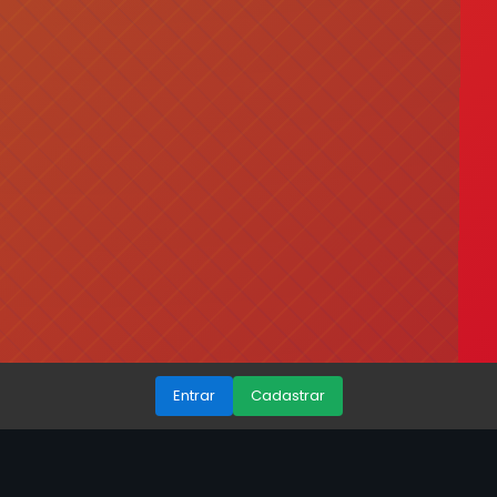
Entrar
Cadastrar