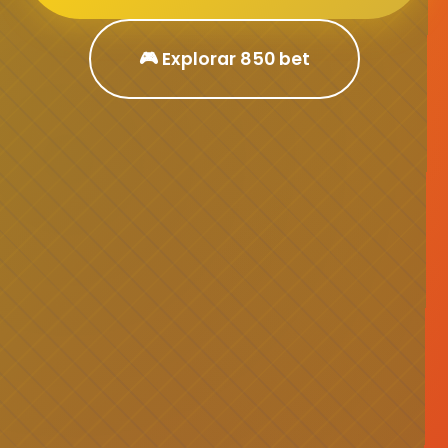
🎮 Explorar 850 bet