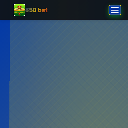
850 bet