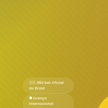
🇧🇷 850 bet Oficial
do Brasil
🛡️ Licença
Internacional