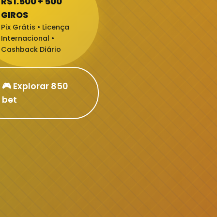
R$1.500 + 500
GIROS
Pix Grátis • Licença
Internacional •
Cashback Diário
🎮 Explorar 850
bet